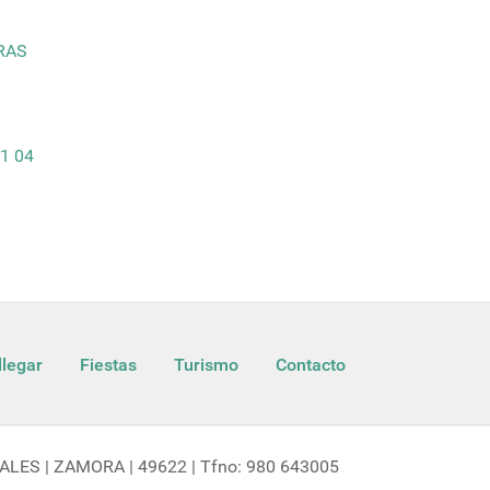
RAS
11 04
legar
Fiestas
Turismo
Contacto
LES | ZAMORA | 49622 | Tfno: 980 643005